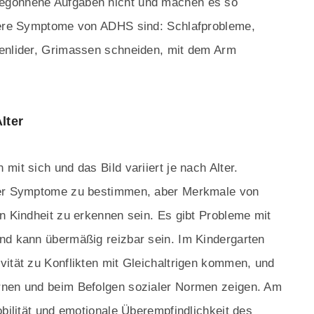
egonnene Aufgaben nicht und machen es so
itere Symptome von ADHS sind: Schlafprobleme,
genlider, Grimassen schneiden, mit dem Arm
lter
mit sich und das Bild variiert je nach Alter.
 der Symptome zu bestimmen, aber Merkmale von
n Kindheit zu erkennen sein. Es gibt Probleme mit
nd kann übermäßig reizbar sein. Im Kindergarten
vität zu Konflikten mit Gleichaltrigen kommen, und
rnen und beim Befolgen sozialer Normen zeigen. Am
obilität und emotionale Überempfindlichkeit des